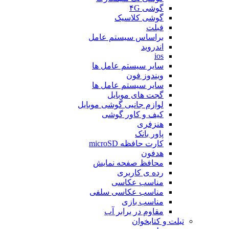
گوشی ۴G
گوشی کلاسیک
فبلت
براساس سیستم عامل
اندروید
ios
سایر سیستم عامل ها
ویندوز فون
سایر سیستم عامل ها
گجت های موبایل
لوازم جانبی گوشی موبایل
کیف و کاور گوشی
هنزفری
پاور بانک
کارت حافظه microSD
هدفون
محافظ صفحه نمایش
رده ی کاربری
مناسب عکاسی
مناسب عکاسی سلفی
مناسب بازی
مقاوم در برابر آب
تبلت و کتابخوان