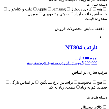
دسته بندی ها
هیچ
کالای دیجیتال
Samsung
Apple
تبلت و کتابخوان
خانه،آشپزخانه و ابزار
صوتی و تصویری
موبایل
محدوده قیمت
فقط نمایش محصولات فروش
نارتب NT804
نمره
3.00
از 5
5,200,000
تومان
افزودن به سبد خرید
مقایسه
مرتب سازی بر اساس
هیچ
محبوبیت
براساس نرخ میانگین
بر اساس تازگی
قیمت: کم به زیاد
قیمت: زیاد به کم
دسته بندی ها
کالای دیجیتال