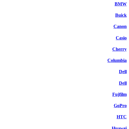
BMW
Buick
Canon
Casio
Cherry
Columbia
Dell
Dell
Fujfilm
GoPro
HTC
Huawei