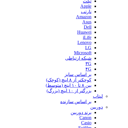
تبلت
Apple
نارتب
Amazon
Asus
Dell
Huawei
iLife
Lenovo
LG
Microsoft
شبکه ارتباطی
۳G
۴G
بر اساس سایز
کوچکتر از ۸ اینچ (کوچک)
بین ۸ تا ۱۰ اینچ (متوسط)
بزرگتر از ۱۰ اینچ (بزرگ)
لپتاپ
بر اساس سازنده
دوربین
برند دوربین
Canon
Casio
Fujfilm