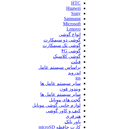
HTC
Huawei
Sony
Samsung
Microsoft
Lenovo
انواع گوشی
گوشی دو سیمکارت
گوشی تک سیمکارت
گوشی ۴G
گوشی کلاسیک
فبلت
براساس سیستم عامل
اندروید
ios
سایر سیستم عامل ها
ویندوز فون
سایر سیستم عامل ها
گجت های موبایل
لوازم جانبی گوشی موبایل
کیف و کاور گوشی
هنزفری
پاور بانک
کارت حافظه microSD