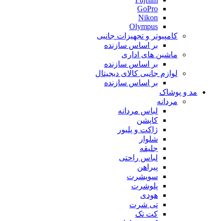
GoPro
Nikon
Olympus
کامپیوتر و تجهیزات جانبی
بر اساس سازنده
ماشین های اداری
بر اساس سازنده
لوازم جانبی کالای دیجیتال
بر اساس سازنده
مد و پوشاک
مردانه
لباس مردانه
کاپشن
ژاکت و پلیور
شلوار
جلیقه
لباس راحتی
پیراهن
سویشرت
پلوشرت
هودی
تی شرت
کت تک