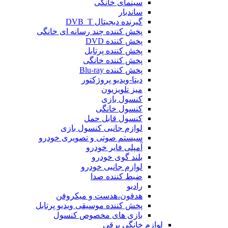
سینمای خانگی
ساندبار
گیرنده دیجیتال DVB_T
پخش کننده چند رسانه ای خانگی
پخش کننده DVD
پخش کننده پرتابل
پخش کننده خانگی
پخش کننده Blu-ray
دیتا-ویدیو پروژکتور
میز تلویزیون
کنسول بازی
کنسول خانگی
کنسول قابل حمل
لوازم جانبی کنسول بازی
سیستم صوتی و تصویری خودرو
آمپلی فایر خودرو
بلند گوی خودرو
لوازم جانبی خودرو
ضبط کننده صدا
رادیو
هدفون،هدست و میکروفن
پخش کننده موسیقی ویدیو پرتابل
بازی های مخصوص کنسول
لوازم خانگی برقی