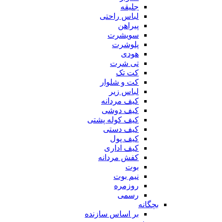
جلیقه
لباس راحتی
پیراهن
سویشرت
پلوشرت
هودی
تی شرت
کت تک
کت و شلوار
لباس زیر
کیف مردانه
کیف دوشی
کیف کوله پشتی
کیف دستی
کیف پول
کیف اداری
کفش مردانه
بوت
نیم بوت
روزمره
رسمی
بچگانه
بر اساس سازنده