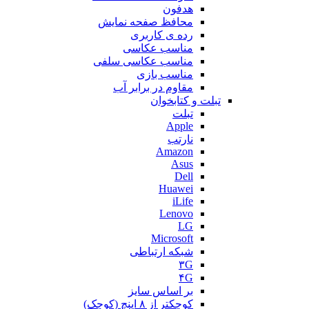
هدفون
محافظ صفحه نمایش
رده ی کاربری
مناسب عکاسی
مناسب عکاسی سلفی
مناسب بازی
مقاوم در برابر آب
تبلت و کتابخوان
تبلت
Apple
نارتب
Amazon
Asus
Dell
Huawei
iLife
Lenovo
LG
Microsoft
شبکه ارتباطی
۳G
۴G
بر اساس سایز
کوچکتر از ۸ اینچ (کوچک)