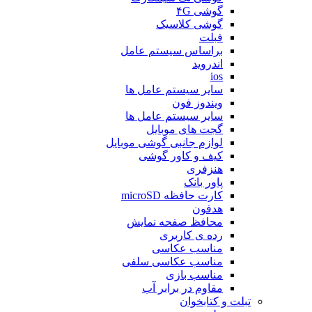
گوشی ۴G
گوشی کلاسیک
فبلت
براساس سیستم عامل
اندروید
ios
سایر سیستم عامل ها
ویندوز فون
سایر سیستم عامل ها
گجت های موبایل
لوازم جانبی گوشی موبایل
کیف و کاور گوشی
هنزفری
پاور بانک
کارت حافظه microSD
هدفون
محافظ صفحه نمایش
رده ی کاربری
مناسب عکاسی
مناسب عکاسی سلفی
مناسب بازی
مقاوم در برابر آب
تبلت و کتابخوان