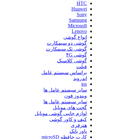
HTC
Huawei
Sony
Samsung
Microsoft
Lenovo
انواع گوشی
گوشی دو سیمکارت
گوشی تک سیمکارت
گوشی ۴G
گوشی کلاسیک
فبلت
براساس سیستم عامل
اندروید
ios
سایر سیستم عامل ها
ویندوز فون
سایر سیستم عامل ها
گجت های موبایل
لوازم جانبی گوشی موبایل
کیف و کاور گوشی
هنزفری
پاور بانک
کارت حافظه microSD