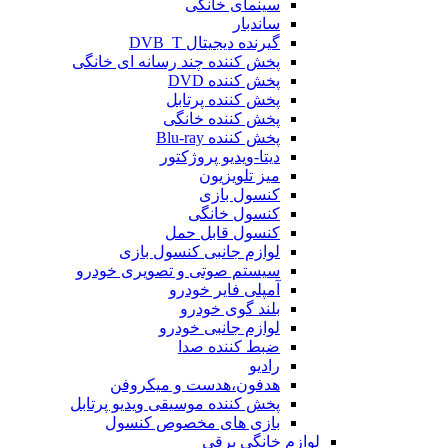
سینمای خانگی
ساندبار
گیرنده دیجیتال DVB_T
پخش کننده چند رسانه ای خانگی
پخش کننده DVD
پخش کننده پرتابل
پخش کننده خانگی
پخش کننده Blu-ray
دیتا-ویدیو پروژکتور
میز تلویزیون
کنسول بازی
کنسول خانگی
کنسول قابل حمل
لوازم جانبی کنسول بازی
سیستم صوتی و تصویری خودرو
آمپلی فایر خودرو
بلند گوی خودرو
لوازم جانبی خودرو
ضبط کننده صدا
رادیو
هدفون،هدست و میکروفن
پخش کننده موسیقی ویدیو پرتابل
بازی های مخصوص کنسول
لوازم خانگی برقی