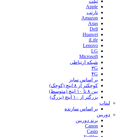
تبلت
Apple
نارتب
Amazon
Asus
Dell
Huawei
iLife
Lenovo
LG
Microsoft
شبکه ارتباطی
۳G
۴G
بر اساس سایز
کوچکتر از ۸ اینچ (کوچک)
بین ۸ تا ۱۰ اینچ (متوسط)
بزرگتر از ۱۰ اینچ (بزرگ)
لپتاپ
بر اساس سازنده
دوربین
برند دوربین
Canon
Casio
Fujfilm