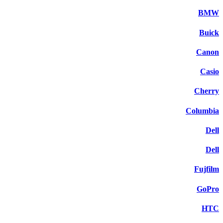
BMW
Buick
Canon
Casio
Cherry
Columbia
Dell
Dell
Fujfilm
GoPro
HTC