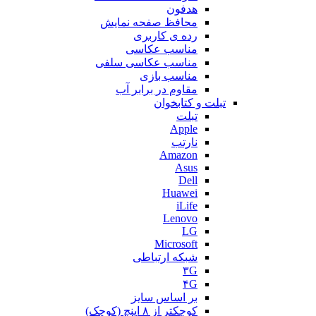
هدفون
محافظ صفحه نمایش
رده ی کاربری
مناسب عکاسی
مناسب عکاسی سلفی
مناسب بازی
مقاوم در برابر آب
تبلت و کتابخوان
تبلت
Apple
نارتب
Amazon
Asus
Dell
Huawei
iLife
Lenovo
LG
Microsoft
شبکه ارتباطی
۳G
۴G
بر اساس سایز
کوچکتر از ۸ اینچ (کوچک)