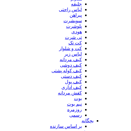
جلیقه
لباس راحتی
پیراهن
سویشرت
پلوشرت
هودی
تی شرت
کت تک
کت و شلوار
لباس زیر
کیف مردانه
کیف دوشی
کیف کوله پشتی
کیف دستی
کیف پول
کیف اداری
کفش مردانه
بوت
نیم بوت
روزمره
رسمی
بچگانه
بر اساس سازنده