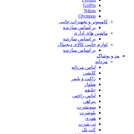
GoPro
Nikon
Olympus
کامپیوتر و تجهیزات جانبی
بر اساس سازنده
ماشین های اداری
بر اساس سازنده
لوازم جانبی کالای دیجیتال
بر اساس سازنده
مد و پوشاک
مردانه
لباس مردانه
کاپشن
ژاکت و پلیور
شلوار
جلیقه
لباس راحتی
پیراهن
سویشرت
پلوشرت
هودی
تی شرت
کت تک