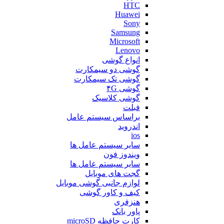
HTC
Huawei
Sony
Samsung
Microsoft
Lenovo
انواع گوشی
گوشی دو سیمکارت
گوشی تک سیمکارت
گوشی ۴G
گوشی کلاسیک
فبلت
براساس سیستم عامل
اندروید
ios
سایر سیستم عامل ها
ویندوز فون
سایر سیستم عامل ها
گجت های موبایل
لوازم جانبی گوشی موبایل
کیف و کاور گوشی
هنزفری
پاور بانک
کارت حافظه microSD