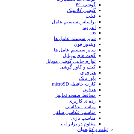
گوشی ۴G
گوشی کلاسیک
فبلت
براساس سیستم عامل
اندروید
ios
سایر سیستم عامل ها
ویندوز فون
سایر سیستم عامل ها
گجت های موبایل
لوازم جانبی گوشی موبایل
کیف و کاور گوشی
هنزفری
پاور بانک
کارت حافظه microSD
هدفون
محافظ صفحه نمایش
رده ی کاربری
مناسب عکاسی
مناسب عکاسی سلفی
مناسب بازی
مقاوم در برابر آب
تبلت و کتابخوان