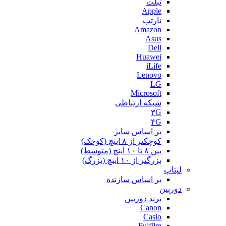
تبلت
Apple
نارتب
Amazon
Asus
Dell
Huawei
iLife
Lenovo
LG
Microsoft
شبکه ارتباطی
۳G
۴G
بر اساس سایز
کوچکتر از ۸ اینچ (کوچک)
بین ۸ تا ۱۰ اینچ (متوسط)
بزرگتر از ۱۰ اینچ (بزرگ)
لپتاپ
بر اساس سازنده
دوربین
برند دوربین
Canon
Casio
Fujfilm