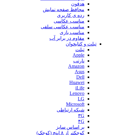
هدفون
محافظ صفحه نمایش
رده ی کاربری
مناسب عکاسی
مناسب عکاسی سلفی
مناسب بازی
مقاوم در برابر آب
تبلت و کتابخوان
تبلت
Apple
نارتب
Amazon
Asus
Dell
Huawei
iLife
Lenovo
LG
Microsoft
شبکه ارتباطی
۳G
۴G
بر اساس سایز
کوچکتر از ۸ اینچ (کوچک)