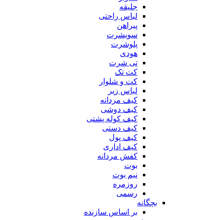
جلیقه
لباس راحتی
پیراهن
سویشرت
پلوشرت
هودی
تی شرت
کت تک
کت و شلوار
لباس زیر
کیف مردانه
کیف دوشی
کیف کوله پشتی
کیف دستی
کیف پول
کیف اداری
کفش مردانه
بوت
نیم بوت
روزمره
رسمی
بچگانه
بر اساس سازنده