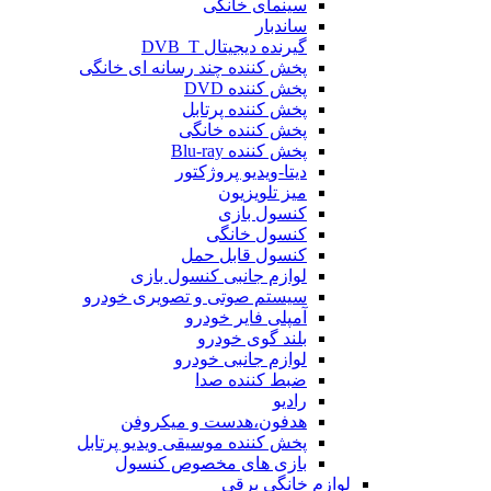
سینمای خانگی
ساندبار
گیرنده دیجیتال DVB_T
پخش کننده چند رسانه ای خانگی
پخش کننده DVD
پخش کننده پرتابل
پخش کننده خانگی
پخش کننده Blu-ray
دیتا-ویدیو پروژکتور
میز تلویزیون
کنسول بازی
کنسول خانگی
کنسول قابل حمل
لوازم جانبی کنسول بازی
سیستم صوتی و تصویری خودرو
آمپلی فایر خودرو
بلند گوی خودرو
لوازم جانبی خودرو
ضبط کننده صدا
رادیو
هدفون،هدست و میکروفن
پخش کننده موسیقی ویدیو پرتابل
بازی های مخصوص کنسول
لوازم خانگی برقی