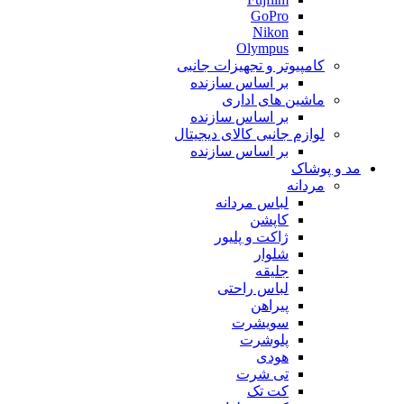
GoPro
Nikon
Olympus
کامپیوتر و تجهیزات جانبی
بر اساس سازنده
ماشین های اداری
بر اساس سازنده
لوازم جانبی کالای دیجیتال
بر اساس سازنده
مد و پوشاک
مردانه
لباس مردانه
کاپشن
ژاکت و پلیور
شلوار
جلیقه
لباس راحتی
پیراهن
سویشرت
پلوشرت
هودی
تی شرت
کت تک