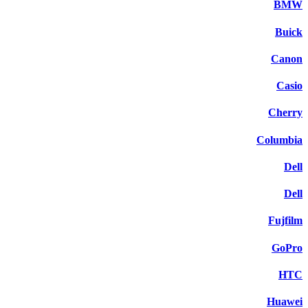
BMW
Buick
Canon
Casio
Cherry
Columbia
Dell
Dell
Fujfilm
GoPro
HTC
Huawei