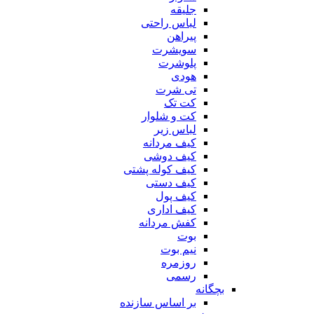
جلیقه
لباس راحتی
پیراهن
سویشرت
پلوشرت
هودی
تی شرت
کت تک
کت و شلوار
لباس زیر
کیف مردانه
کیف دوشی
کیف کوله پشتی
کیف دستی
کیف پول
کیف اداری
کفش مردانه
بوت
نیم بوت
روزمره
رسمی
بچگانه
بر اساس سازنده