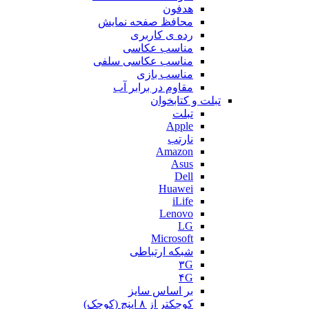
هدفون
محافظ صفحه نمایش
رده ی کاربری
مناسب عکاسی
مناسب عکاسی سلفی
مناسب بازی
مقاوم در برابر آب
تبلت و کتابخوان
تبلت
Apple
نارتب
Amazon
Asus
Dell
Huawei
iLife
Lenovo
LG
Microsoft
شبکه ارتباطی
۳G
۴G
بر اساس سایز
کوچکتر از ۸ اینچ (کوچک)