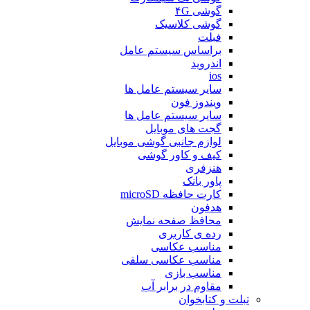
گوشی ۴G
گوشی کلاسیک
فبلت
براساس سیستم عامل
اندروید
ios
سایر سیستم عامل ها
ویندوز فون
سایر سیستم عامل ها
گجت های موبایل
لوازم جانبی گوشی موبایل
کیف و کاور گوشی
هنزفری
پاور بانک
کارت حافظه microSD
هدفون
محافظ صفحه نمایش
رده ی کاربری
مناسب عکاسی
مناسب عکاسی سلفی
مناسب بازی
مقاوم در برابر آب
تبلت و کتابخوان