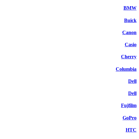
BMW
Buick
Canon
Casio
Cherry
Columbia
Dell
Dell
Fujfilm
GoPro
HTC