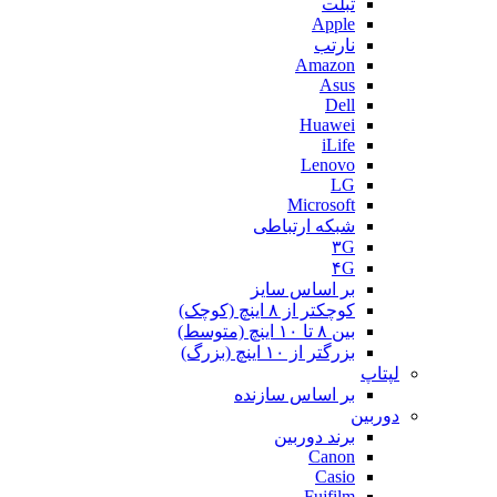
تبلت
Apple
نارتب
Amazon
Asus
Dell
Huawei
iLife
Lenovo
LG
Microsoft
شبکه ارتباطی
۳G
۴G
بر اساس سایز
کوچکتر از ۸ اینچ (کوچک)
بین ۸ تا ۱۰ اینچ (متوسط)
بزرگتر از ۱۰ اینچ (بزرگ)
لپتاپ
بر اساس سازنده
دوربین
برند دوربین
Canon
Casio
Fujfilm