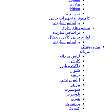
GoPro
Nikon
Olympus
کامپیوتر و تجهیزات جانبی
بر اساس سازنده
ماشین های اداری
بر اساس سازنده
لوازم جانبی کالای دیجیتال
بر اساس سازنده
مد و پوشاک
مردانه
لباس مردانه
کاپشن
ژاکت و پلیور
شلوار
جلیقه
لباس راحتی
پیراهن
سویشرت
پلوشرت
هودی
تی شرت
کت تک