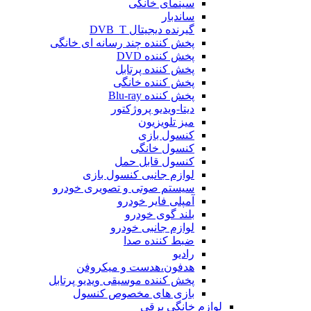
سینمای خانگی
ساندبار
گیرنده دیجیتال DVB_T
پخش کننده چند رسانه ای خانگی
پخش کننده DVD
پخش کننده پرتابل
پخش کننده خانگی
پخش کننده Blu-ray
دیتا-ویدیو پروژکتور
میز تلویزیون
کنسول بازی
کنسول خانگی
کنسول قابل حمل
لوازم جانبی کنسول بازی
سیستم صوتی و تصویری خودرو
آمپلی فایر خودرو
بلند گوی خودرو
لوازم جانبی خودرو
ضبط کننده صدا
رادیو
هدفون،هدست و میکروفن
پخش کننده موسیقی ویدیو پرتابل
بازی های مخصوص کنسول
لوازم خانگی برقی