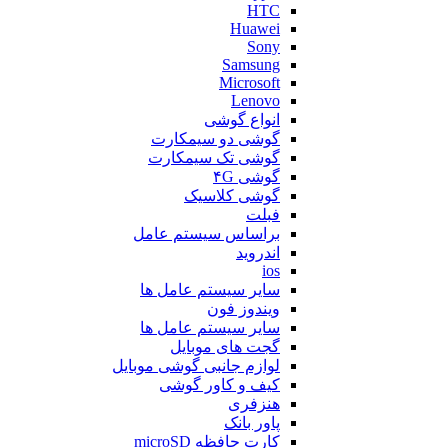
HTC
Huawei
Sony
Samsung
Microsoft
Lenovo
انواع گوشی
گوشی دو سیمکارت
گوشی تک سیمکارت
گوشی ۴G
گوشی کلاسیک
فبلت
براساس سیستم عامل
اندروید
ios
سایر سیستم عامل ها
ویندوز فون
سایر سیستم عامل ها
گجت های موبایل
لوازم جانبی گوشی موبایل
کیف و کاور گوشی
هنزفری
پاور بانک
کارت حافظه microSD