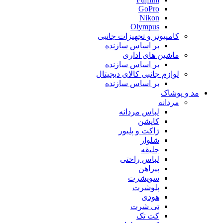
GoPro
Nikon
Olympus
کامپیوتر و تجهیزات جانبی
بر اساس سازنده
ماشین های اداری
بر اساس سازنده
لوازم جانبی کالای دیجیتال
بر اساس سازنده
مد و پوشاک
مردانه
لباس مردانه
کاپشن
ژاکت و پلیور
شلوار
جلیقه
لباس راحتی
پیراهن
سویشرت
پلوشرت
هودی
تی شرت
کت تک