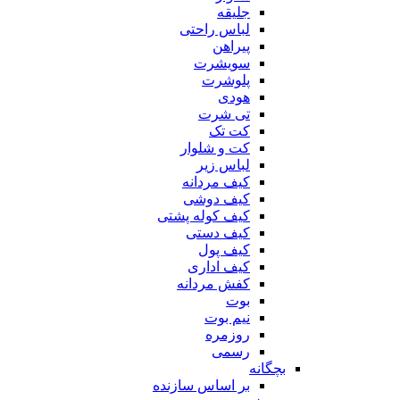
جلیقه
لباس راحتی
پیراهن
سویشرت
پلوشرت
هودی
تی شرت
کت تک
کت و شلوار
لباس زیر
کیف مردانه
کیف دوشی
کیف کوله پشتی
کیف دستی
کیف پول
کیف اداری
کفش مردانه
بوت
نیم بوت
روزمره
رسمی
بچگانه
بر اساس سازنده