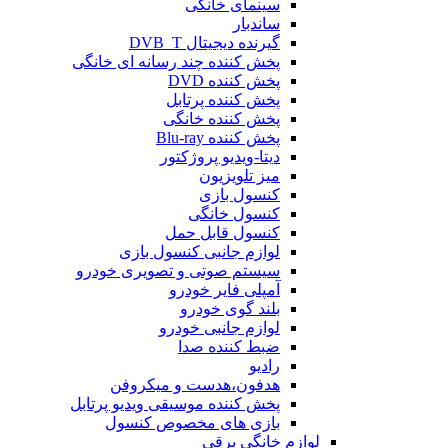
سینمای خانگی
ساندبار
گیرنده دیجیتال DVB_T
پخش کننده چند رسانه ای خانگی
پخش کننده DVD
پخش کننده پرتابل
پخش کننده خانگی
پخش کننده Blu-ray
دیتا-ویدیو پروژکتور
میز تلویزیون
کنسول بازی
کنسول خانگی
کنسول قابل حمل
لوازم جانبی کنسول بازی
سیستم صوتی و تصویری خودرو
آمپلی فایر خودرو
بلند گوی خودرو
لوازم جانبی خودرو
ضبط کننده صدا
رادیو
هدفون،هدست و میکروفن
پخش کننده موسیقی ویدیو پرتابل
بازی های مخصوص کنسول
لوازم خانگی برقی