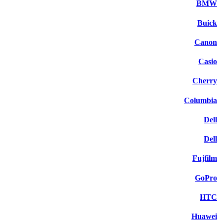
BMW
Buick
Canon
Casio
Cherry
Columbia
Dell
Dell
Fujfilm
GoPro
HTC
Huawei