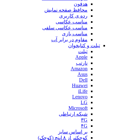
هدفون
محافظ صفحه نمایش
رده ی کاربری
مناسب عکاسی
مناسب عکاسی سلفی
مناسب بازی
مقاوم در برابر آب
تبلت و کتابخوان
تبلت
Apple
نارتب
Amazon
Asus
Dell
Huawei
iLife
Lenovo
LG
Microsoft
شبکه ارتباطی
۳G
۴G
بر اساس سایز
کوچکتر از ۸ اینچ (کوچک)