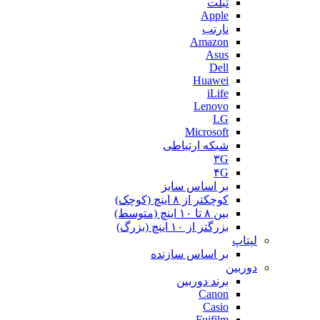
تبلت
Apple
نارتب
Amazon
Asus
Dell
Huawei
iLife
Lenovo
LG
Microsoft
شبکه ارتباطی
۳G
۴G
بر اساس سایز
کوچکتر از ۸ اینچ (کوچک)
بین ۸ تا ۱۰ اینچ (متوسط)
بزرگتر از ۱۰ اینچ (بزرگ)
لپتاپ
بر اساس سازنده
دوربین
برند دوربین
Canon
Casio
Fujfilm