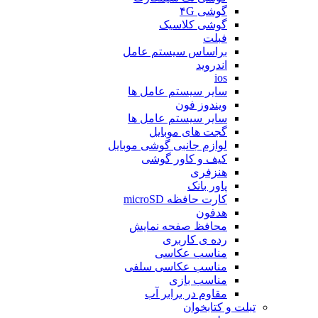
گوشی ۴G
گوشی کلاسیک
فبلت
براساس سیستم عامل
اندروید
ios
سایر سیستم عامل ها
ویندوز فون
سایر سیستم عامل ها
گجت های موبایل
لوازم جانبی گوشی موبایل
کیف و کاور گوشی
هنزفری
پاور بانک
کارت حافظه microSD
هدفون
محافظ صفحه نمایش
رده ی کاربری
مناسب عکاسی
مناسب عکاسی سلفی
مناسب بازی
مقاوم در برابر آب
تبلت و کتابخوان