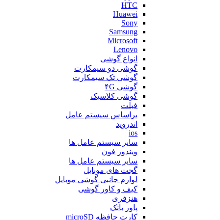
HTC
Huawei
Sony
Samsung
Microsoft
Lenovo
انواع گوشی
گوشی دو سیمکارت
گوشی تک سیمکارت
گوشی ۴G
گوشی کلاسیک
فبلت
براساس سیستم عامل
اندروید
ios
سایر سیستم عامل ها
ویندوز فون
سایر سیستم عامل ها
گجت های موبایل
لوازم جانبی گوشی موبایل
کیف و کاور گوشی
هنزفری
پاور بانک
کارت حافظه microSD