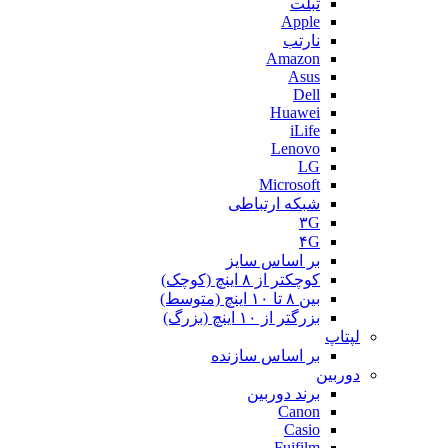
تبلت
Apple
نارتب
Amazon
Asus
Dell
Huawei
iLife
Lenovo
LG
Microsoft
شبکه ارتباطی
۳G
۴G
بر اساس سایز
کوچکتر از ۸ اینچ (کوچک)
بین ۸ تا ۱۰ اینچ (متوسط)
بزرگتر از ۱۰ اینچ (بزرگ)
لپتاپ
بر اساس سازنده
دوربین
برند دوربین
Canon
Casio
Fujfilm