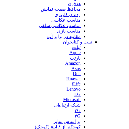
هدفون
محافظ صفحه نمایش
رده ی کاربری
مناسب عکاسی
مناسب عکاسی سلفی
مناسب بازی
مقاوم در برابر آب
تبلت و کتابخوان
تبلت
Apple
نارتب
Amazon
Asus
Dell
Huawei
iLife
Lenovo
LG
Microsoft
شبکه ارتباطی
۳G
۴G
بر اساس سایز
کوچکتر از ۸ اینچ (کوچک)