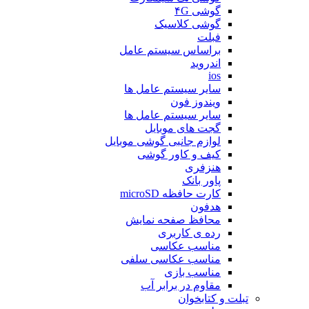
گوشی ۴G
گوشی کلاسیک
فبلت
براساس سیستم عامل
اندروید
ios
سایر سیستم عامل ها
ویندوز فون
سایر سیستم عامل ها
گجت های موبایل
لوازم جانبی گوشی موبایل
کیف و کاور گوشی
هنزفری
پاور بانک
کارت حافظه microSD
هدفون
محافظ صفحه نمایش
رده ی کاربری
مناسب عکاسی
مناسب عکاسی سلفی
مناسب بازی
مقاوم در برابر آب
تبلت و کتابخوان