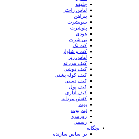
جلیقه
لباس راحتی
پیراهن
سویشرت
پلوشرت
هودی
تی شرت
کت تک
کت و شلوار
لباس زیر
کیف مردانه
کیف دوشی
کیف کوله پشتی
کیف دستی
کیف پول
کیف اداری
کفش مردانه
بوت
نیم بوت
روزمره
رسمی
بچگانه
بر اساس سازنده