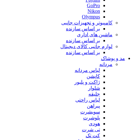
GoPro
Nikon
Olympus
کامپیوتر و تجهیزات جانبی
بر اساس سازنده
ماشین های اداری
بر اساس سازنده
لوازم جانبی کالای دیجیتال
بر اساس سازنده
مد و پوشاک
مردانه
لباس مردانه
کاپشن
ژاکت و پلیور
شلوار
جلیقه
لباس راحتی
پیراهن
سویشرت
پلوشرت
هودی
تی شرت
کت تک