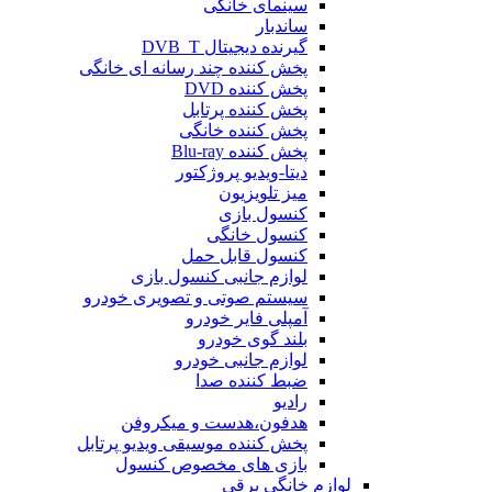
سینمای خانگی
ساندبار
گیرنده دیجیتال DVB_T
پخش کننده چند رسانه ای خانگی
پخش کننده DVD
پخش کننده پرتابل
پخش کننده خانگی
پخش کننده Blu-ray
دیتا-ویدیو پروژکتور
میز تلویزیون
کنسول بازی
کنسول خانگی
کنسول قابل حمل
لوازم جانبی کنسول بازی
سیستم صوتی و تصویری خودرو
آمپلی فایر خودرو
بلند گوی خودرو
لوازم جانبی خودرو
ضبط کننده صدا
رادیو
هدفون،هدست و میکروفن
پخش کننده موسیقی ویدیو پرتابل
بازی های مخصوص کنسول
لوازم خانگی برقی