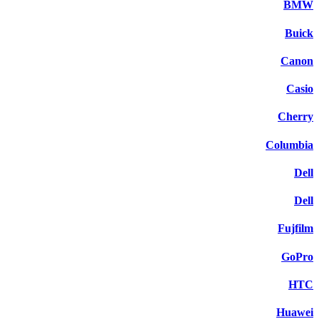
BMW
Buick
Canon
Casio
Cherry
Columbia
Dell
Dell
Fujfilm
GoPro
HTC
Huawei