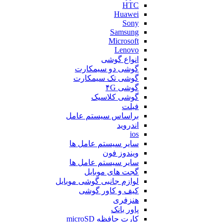
HTC
Huawei
Sony
Samsung
Microsoft
Lenovo
انواع گوشی
گوشی دو سیمکارت
گوشی تک سیمکارت
گوشی ۴G
گوشی کلاسیک
فبلت
براساس سیستم عامل
اندروید
ios
سایر سیستم عامل ها
ویندوز فون
سایر سیستم عامل ها
گجت های موبایل
لوازم جانبی گوشی موبایل
کیف و کاور گوشی
هنزفری
پاور بانک
کارت حافظه microSD