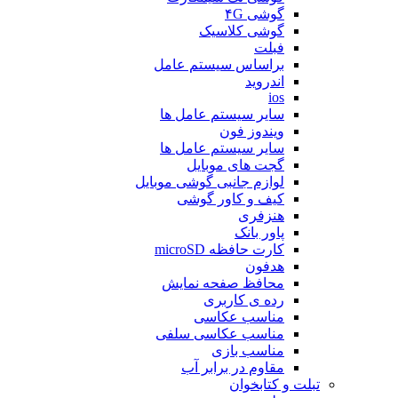
گوشی ۴G
گوشی کلاسیک
فبلت
براساس سیستم عامل
اندروید
ios
سایر سیستم عامل ها
ویندوز فون
سایر سیستم عامل ها
گجت های موبایل
لوازم جانبی گوشی موبایل
کیف و کاور گوشی
هنزفری
پاور بانک
کارت حافظه microSD
هدفون
محافظ صفحه نمایش
رده ی کاربری
مناسب عکاسی
مناسب عکاسی سلفی
مناسب بازی
مقاوم در برابر آب
تبلت و کتابخوان