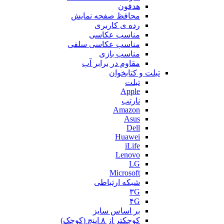
هدفون
محافظ صفحه نمایش
رده ی کاربری
مناسب عکاسی
مناسب عکاسی سلفی
مناسب بازی
مقاوم در برابر آب
تبلت و کتابخوان
تبلت
Apple
نارتب
Amazon
Asus
Dell
Huawei
iLife
Lenovo
LG
Microsoft
شبکه ارتباطی
۳G
۴G
بر اساس سایز
کوچکتر از ۸ اینچ (کوچک)