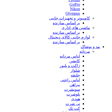
GoPro
Nikon
Olympus
کامپیوتر و تجهیزات جانبی
بر اساس سازنده
ماشین های اداری
بر اساس سازنده
لوازم جانبی کالای دیجیتال
بر اساس سازنده
مد و پوشاک
مردانه
لباس مردانه
کاپشن
ژاکت و پلیور
شلوار
جلیقه
لباس راحتی
پیراهن
سویشرت
پلوشرت
هودی
تی شرت
کت تک