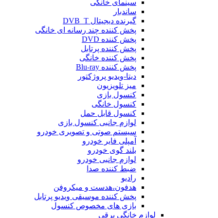
سینمای خانگی
ساندبار
گیرنده دیجیتال DVB_T
پخش کننده چند رسانه ای خانگی
پخش کننده DVD
پخش کننده پرتابل
پخش کننده خانگی
پخش کننده Blu-ray
دیتا-ویدیو پروژکتور
میز تلویزیون
کنسول بازی
کنسول خانگی
کنسول قابل حمل
لوازم جانبی کنسول بازی
سیستم صوتی و تصویری خودرو
آمپلی فایر خودرو
بلند گوی خودرو
لوازم جانبی خودرو
ضبط کننده صدا
رادیو
هدفون،هدست و میکروفن
پخش کننده موسیقی ویدیو پرتابل
بازی های مخصوص کنسول
لوازم خانگی برقی