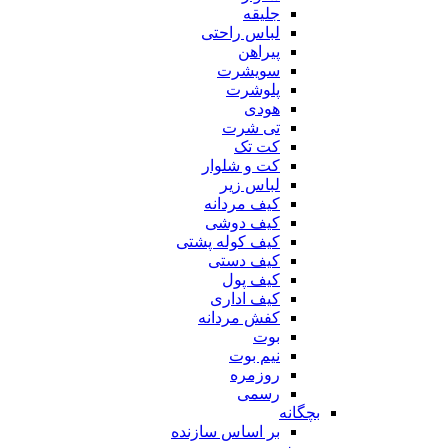
جلیقه
لباس راحتی
پیراهن
سویشرت
پلوشرت
هودی
تی شرت
کت تک
کت و شلوار
لباس زیر
کیف مردانه
کیف دوشی
کیف کوله پشتی
کیف دستی
کیف پول
کیف اداری
کفش مردانه
بوت
نیم بوت
روزمره
رسمی
بچگانه
بر اساس سازنده