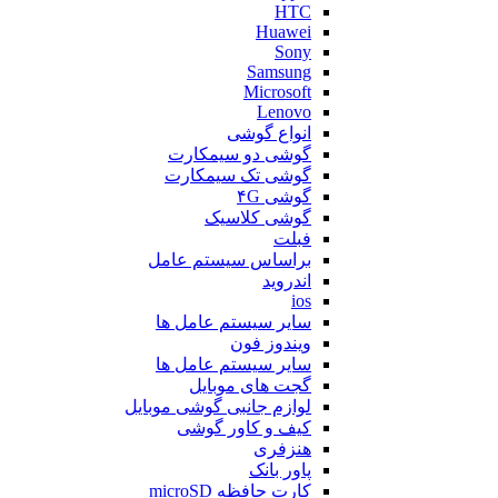
HTC
Huawei
Sony
Samsung
Microsoft
Lenovo
انواع گوشی
گوشی دو سیمکارت
گوشی تک سیمکارت
گوشی ۴G
گوشی کلاسیک
فبلت
براساس سیستم عامل
اندروید
ios
سایر سیستم عامل ها
ویندوز فون
سایر سیستم عامل ها
گجت های موبایل
لوازم جانبی گوشی موبایل
کیف و کاور گوشی
هنزفری
پاور بانک
کارت حافظه microSD