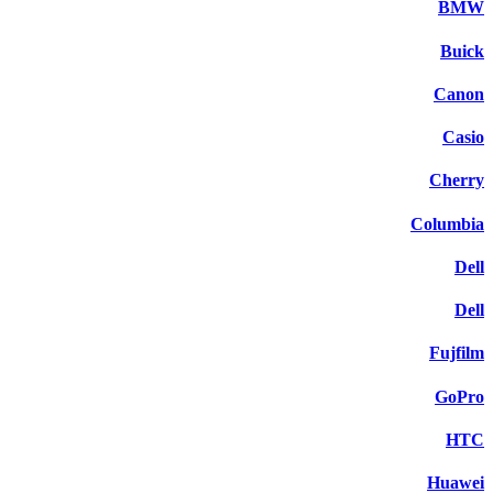
BMW
Buick
Canon
Casio
Cherry
Columbia
Dell
Dell
Fujfilm
GoPro
HTC
Huawei