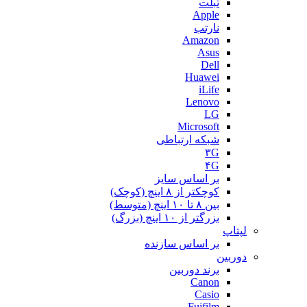
تبلت
Apple
نارتب
Amazon
Asus
Dell
Huawei
iLife
Lenovo
LG
Microsoft
شبکه ارتباطی
۳G
۴G
بر اساس سایز
کوچکتر از ۸ اینچ (کوچک)
بین ۸ تا ۱۰ اینچ (متوسط)
بزرگتر از ۱۰ اینچ (بزرگ)
لپتاپ
بر اساس سازنده
دوربین
برند دوربین
Canon
Casio
Fujfilm