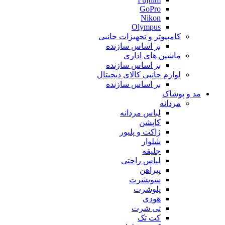
GoPro
Nikon
Olympus
کامپیوتر و تجهیزات جانبی
بر اساس سازنده
ماشین های اداری
بر اساس سازنده
لوازم جانبی کالای دیجیتال
بر اساس سازنده
مد و پوشاک
مردانه
لباس مردانه
کاپشن
ژاکت و پلیور
شلوار
جلیقه
لباس راحتی
پیراهن
سویشرت
پلوشرت
هودی
تی شرت
کت تک