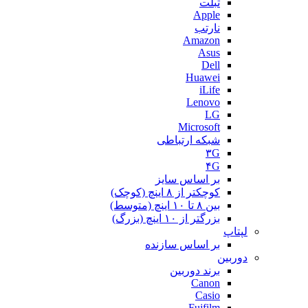
تبلت
Apple
نارتب
Amazon
Asus
Dell
Huawei
iLife
Lenovo
LG
Microsoft
شبکه ارتباطی
۳G
۴G
بر اساس سایز
کوچکتر از ۸ اینچ (کوچک)
بین ۸ تا ۱۰ اینچ (متوسط)
بزرگتر از ۱۰ اینچ (بزرگ)
لپتاپ
بر اساس سازنده
دوربین
برند دوربین
Canon
Casio
Fujfilm