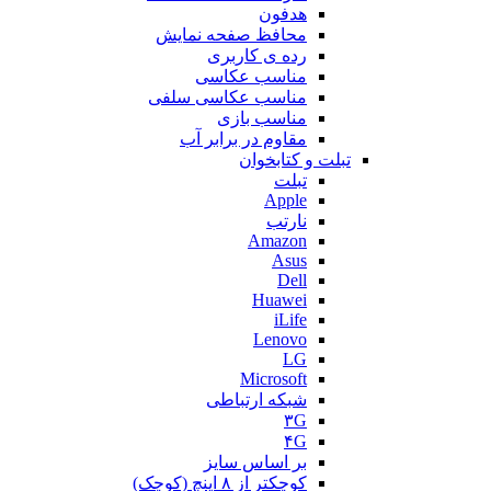
هدفون
محافظ صفحه نمایش
رده ی کاربری
مناسب عکاسی
مناسب عکاسی سلفی
مناسب بازی
مقاوم در برابر آب
تبلت و کتابخوان
تبلت
Apple
نارتب
Amazon
Asus
Dell
Huawei
iLife
Lenovo
LG
Microsoft
شبکه ارتباطی
۳G
۴G
بر اساس سایز
کوچکتر از ۸ اینچ (کوچک)