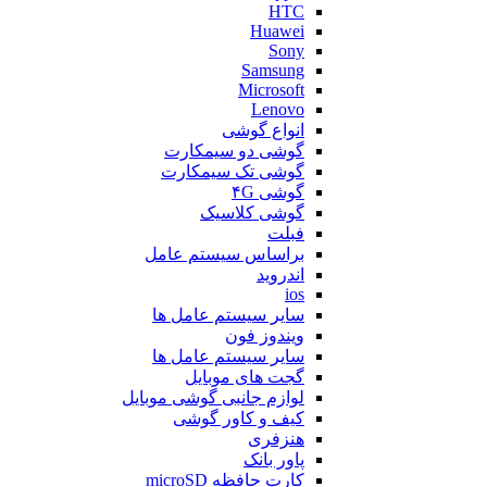
HTC
Huawei
Sony
Samsung
Microsoft
Lenovo
انواع گوشی
گوشی دو سیمکارت
گوشی تک سیمکارت
گوشی ۴G
گوشی کلاسیک
فبلت
براساس سیستم عامل
اندروید
ios
سایر سیستم عامل ها
ویندوز فون
سایر سیستم عامل ها
گجت های موبایل
لوازم جانبی گوشی موبایل
کیف و کاور گوشی
هنزفری
پاور بانک
کارت حافظه microSD