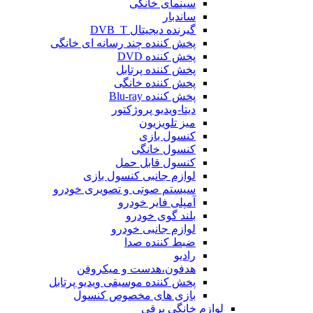
سینمای خانگی
ساندبار
گیرنده دیجیتال DVB_T
پخش کننده چند رسانه ای خانگی
پخش کننده DVD
پخش کننده پرتابل
پخش کننده خانگی
پخش کننده Blu-ray
دیتا-ویدیو پروژکتور
میز تلویزیون
کنسول بازی
کنسول خانگی
کنسول قابل حمل
لوازم جانبی کنسول بازی
سیستم صوتی و تصویری خودرو
آمپلی فایر خودرو
بلند گوی خودرو
لوازم جانبی خودرو
ضبط کننده صدا
رادیو
هدفون،هدست و میکروفن
پخش کننده موسیقی ویدیو پرتابل
بازی های مخصوص کنسول
لوازم خانگی برقی