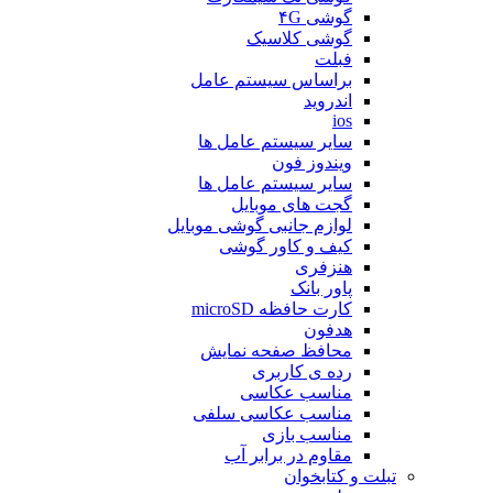
گوشی ۴G
گوشی کلاسیک
فبلت
براساس سیستم عامل
اندروید
ios
سایر سیستم عامل ها
ویندوز فون
سایر سیستم عامل ها
گجت های موبایل
لوازم جانبی گوشی موبایل
کیف و کاور گوشی
هنزفری
پاور بانک
کارت حافظه microSD
هدفون
محافظ صفحه نمایش
رده ی کاربری
مناسب عکاسی
مناسب عکاسی سلفی
مناسب بازی
مقاوم در برابر آب
تبلت و کتابخوان