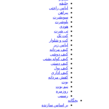
جلیقه
لباس راحتی
پیراهن
سویشرت
پلوشرت
هودی
تی شرت
کت تک
کت و شلوار
لباس زیر
کیف مردانه
کیف دوشی
کیف کوله پشتی
کیف دستی
کیف پول
کیف اداری
کفش مردانه
بوت
نیم بوت
روزمره
رسمی
بچگانه
بر اساس سازنده