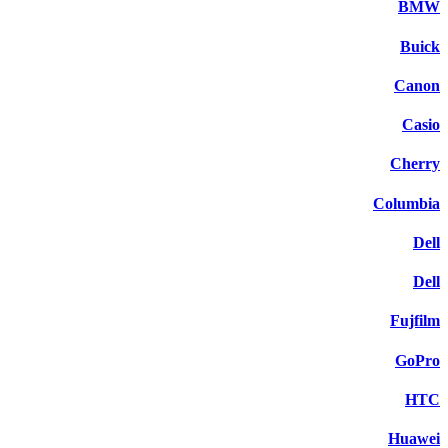
BMW
Buick
Canon
Casio
Cherry
Columbia
Dell
Dell
Fujfilm
GoPro
HTC
Huawei