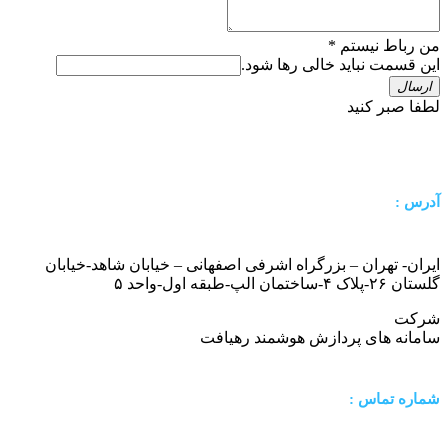
من رباط نیستم
*
این قسمت نباید خالی رها شود.
ارسال
لطفا صبر کنید
آدرس :
ایران- تهران – بزرگراه اشرفی اصفهانی – خیابان شاهد-خیابان
گلستان ۲۶-پلاک ۴-ساختمان الپ-طبقه اول-واحد ۵
شرکت
سامانه های پردازش هوشمند رهیافت
شماره تماس :